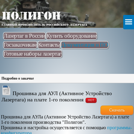
Лазертаг в России
Купить оборудование
Госзаказчикам
Контакты
Документация и ПО
Готовые наборы лазертаг
Подробно о закачке
Прошивка для АУЛ (Активное Устройство
Лазертага) на плате 1-го поколения
HOT
Скачать
Прошивка для АУЛа (Активное Устройство Лазертага) а плате
1-го поколения производства "Полигон".
Прошивка и настройка осуществляется с помощью
программы-
конфигуратора
.