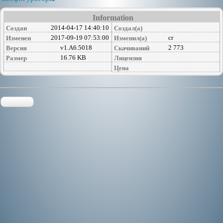
Information
2014-04-17 14:40:10
Создан
Создал(а)
2017-09-19 07:53:00
cr
Изменен
Изменил(а)
v1.A6.5018
2 773
Версия
Скачиваний
16.76 KB
Размер
Лицензия
Цена