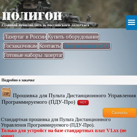
Лазертаг в России
Купить оборудование
Госзаказчикам
Контакты
Документация и ПО
Готовые наборы лазертаг
Подробно о закачке
Прошивка для Пульта Дистанционного Управления
Программируемого (ПДУ-Про)
HOT
Скачать
Стандартная прошивка для Пульта Дистанционного
Управления Программируемого (ПДУ-Про).
Только для устройст на базе стандартных плат V1.xx (не
мини)