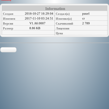
Information
2016-10-27 16:29:04
pauel
Создан
Создал(а)
2017-11-10 03:24:51
cr
Изменен
Изменил(а)
V1.A6.0007
2 789
Версия
Скачиваний
8.86 KB
Размер
Лицензия
Цена