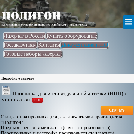
Лазертаг в России
Купить оборудование
Госзаказчикам
Контакты
Документация и ПО
Готовые наборы лазертаг
Подробно о закачке
Прошивка для индивидуальной аптечки (ИПП) с
миниплатой
HOT
Скачать
Стандартная прошивка для дазертаг-аптечки производства
"Полигон".
Предназначена для мини-плат(сняты с производства)
Перепрошивка и настройка производится стандартной