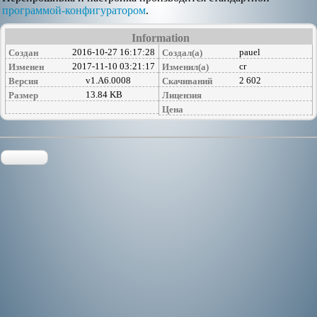
программой-конфигуратором
.
Information
2016-10-27 16:17:28
pauel
Создан
Создал(а)
2017-11-10 03:21:17
cr
Изменен
Изменил(а)
v1.A6.0008
2 602
Версия
Скачиваний
13.84 KB
Размер
Лицензия
Цена