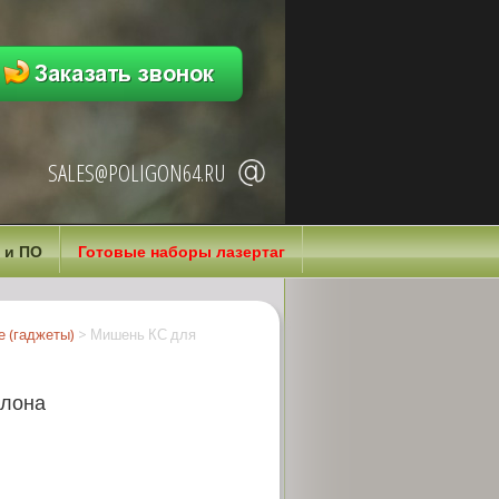
SALES@POLIGON64.RU
 и ПО
Готовые наборы лазертаг
 (гаджеты)
>
Мишень КС для
тлона